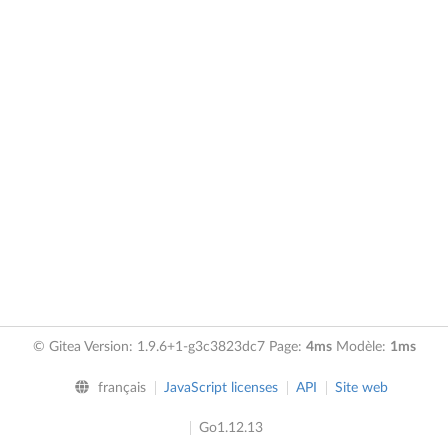
© Gitea Version: 1.9.6+1-g3c3823dc7 Page:
4ms
Modèle:
1ms
français
JavaScript licenses
API
Site web
Go1.12.13