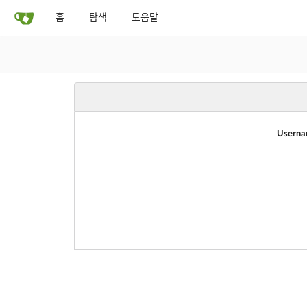
홈
탐색
도움말
Userna